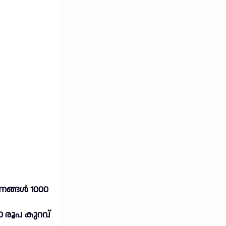
നങ്ങൾ 1000
0 രൂപ കുറവ്