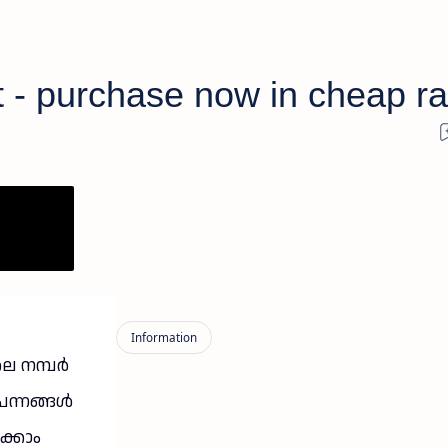
st - purchase now in cheap ra
ലെ നമ്പർ
ന്നങ്ങൾ
ക്കാം