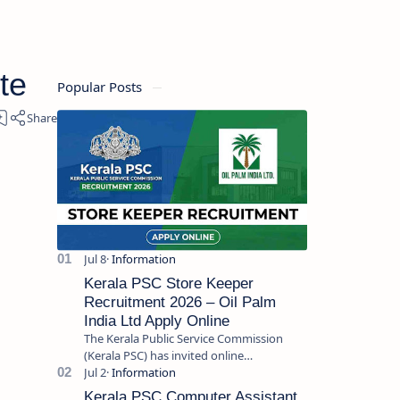
te
Popular Posts
Kerala PSC Store Keeper
Recruitment 2026 – Oil Palm
India Ltd Apply Online
The Kerala Public Service Commission
(Kerala PSC) has invited online
applications from eligible candidates for
the post of Store Keeper in Oil Pal…
Kerala PSC Computer Assistant