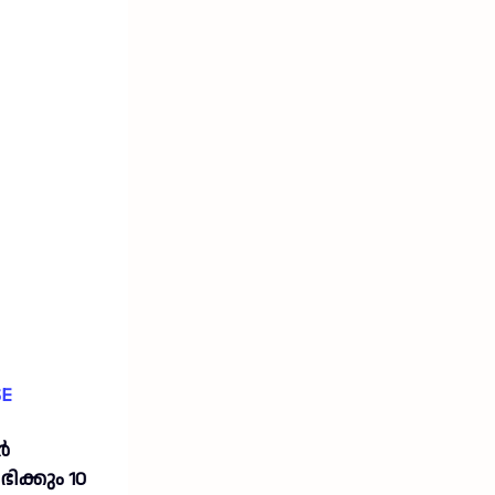
SE
ർ
ഭിക്കും 10