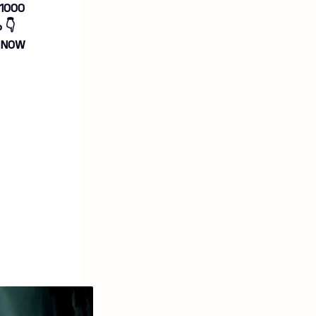
1000
ം
👇
 NOW