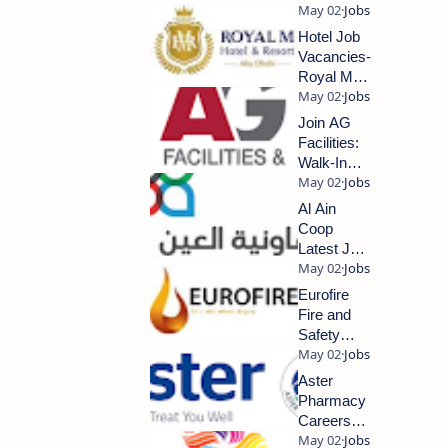
Hotel Job
Vacancies-
Royal M
Hotel
Hiring Now
Join AG
2024
Facilities:
Walk-In
Interview for
Exciting Job
Al Ain
Opportunities
Coop
2024
Latest Job
Updates
2024
Eurofire
Fire and
Safety
Dubai
Jobs:
Aster
Ignite Your
Pharmacy
Career
Careers
with Us
Notification