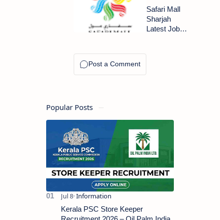
2024
2024: Walk
Safari Mall
In
Sharjah
Interview
Latest Job
Vacancies
2024- Urgent
Requirements
Popular Posts
Kerala PSC Store Keeper
Recruitment 2026 – Oil Palm India