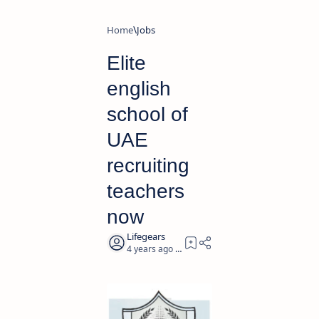
Home
Jobs
Elite
english
school of
UAE
recruiting
teachers
now
4 years ago
2