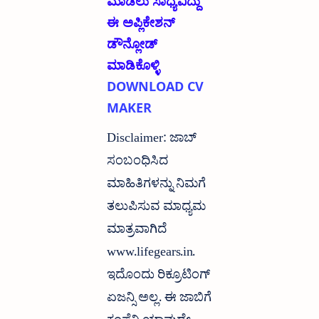
ಮಾಡಲು ಸಾಧ್ಯವಿದ್ದು
ಈ ಅಪ್ಲಿಕೇಶನ್
ಡೌನ್ಲೋಡ್
ಮಾಡಿಕೊಳ್ಳಿ
DOWNLOAD CV
MAKER
Disclaimer: ಜಾಬ್
ಸಂಬಂಧಿಸಿದ
ಮಾಹಿತಿಗಳನ್ನು ನಿಮಗೆ
ತಲುಪಿಸುವ ಮಾಧ್ಯಮ
ಮಾತ್ರವಾಗಿದೆ
www.lifegears.in.
ಇದೊಂದು ರಿಕ್ರೂಟಿಂಗ್
ಏಜನ್ಸಿ ಅಲ್ಲ. ಈ ಜಾಬಿಗೆ