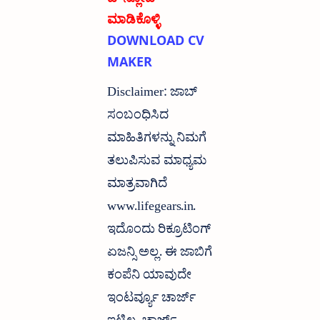
ಮಾಡಿಕೊಳ್ಳಿ
DOWNLOAD CV
MAKER
Disclaimer: ಜಾಬ್
ಸಂಬಂಧಿಸಿದ
ಮಾಹಿತಿಗಳನ್ನು ನಿಮಗೆ
ತಲುಪಿಸುವ ಮಾಧ್ಯಮ
ಮಾತ್ರವಾಗಿದೆ
www.lifegears.in.
ಇದೊಂದು ರಿಕ್ರೂಟಿಂಗ್
ಏಜನ್ಸಿ ಅಲ್ಲ. ಈ ಜಾಬಿಗೆ
ಕಂಪೆನಿ ಯಾವುದೇ
ಇಂಟರ್ವ್ಯೂ ಚಾರ್ಜ್