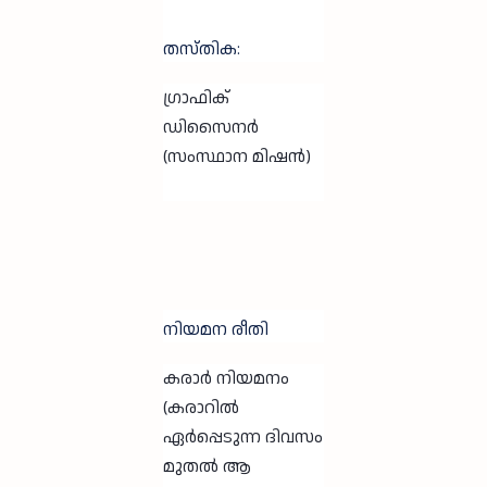
തസ്തിക:
ഗ്രാഫിക്
ഡിസൈനർ
(സംസ്ഥാന മിഷൻ)
നിയമന രീതി
കരാർ നിയമനം
(കരാറിൽ
ഏർപ്പെടുന്ന ദിവസം
മുതൽ ആ