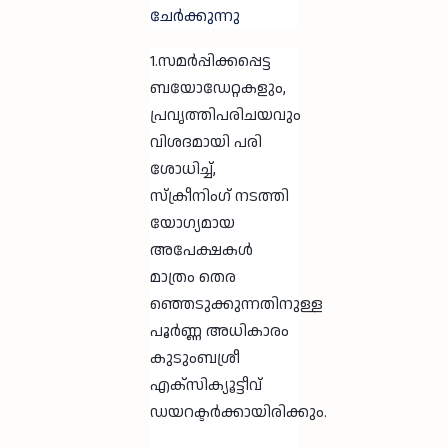
ചേർക്കുന്നു
1.സമർപ്പിക്കപ്പെട്ട
ബയോഡേറ്റകളും,
പ്രവൃത്തിപരിചയവും
വിശദമായി പരി
ശോധിച്ച്,
സ്ക്രീനിംഗ് നടത്തി
യോഗ്യമായ
അപേക്ഷകൾ
മാത്രം തെര
ഞ്ഞെടുക്കുന്നതിനുള്ള
പൂർണ്ണ അധികാരം
കുടുംബശ്രീ
എക്സിക്യൂട്ടീവ്
ഡയറക്ടർക്കായിരിക്കും.