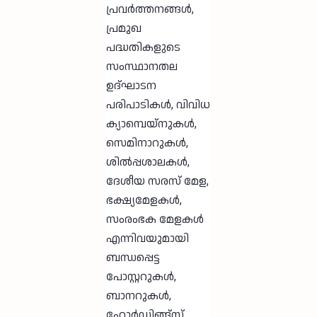
പ്രവർത്തനങ്ങൾ,
പ്രമുഖ
പദ്ധതികളുടെ
സംസ്ഥാനതല
ഉദ്ഘാടന
പരിപാടികൾ, വിവിധ
ക്യാമ്പെയ്നുകൾ,
സെമിനാറുകൾ,
ശിൽപ്പശാലകൾ,
ദേശീയ സരസ് മേള,
ഭക്ഷ്യമേളകൾ,
സംരംഭക മേളകൾ
എന്നിവയുമായി
ബന്ധപ്പെട്ട
പോസ്റ്ററുകൾ,
ബാനറുകൾ,
ഹോർഡിങ്ങ്സ്