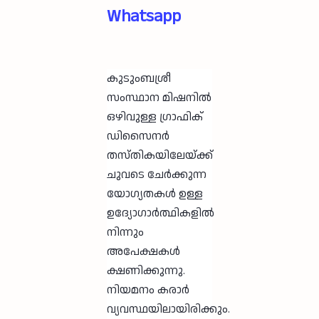
Whatsapp
കുടുംബശ്രീ
സംസ്ഥാന മിഷനിൽ
ഒഴിവുള്ള ഗ്രാഫിക്
ഡിസൈനർ
തസ്തികയിലേയ്ക്ക്
ചുവടെ ചേർക്കുന്ന
യോഗ്യതകൾ ഉള്ള
ഉദ്യോഗാർത്ഥികളിൽ
നിന്നും
അപേക്ഷകൾ
ക്ഷണിക്കുന്നു.
നിയമനം കരാർ
വ്യവസ്ഥയിലായിരിക്കും.