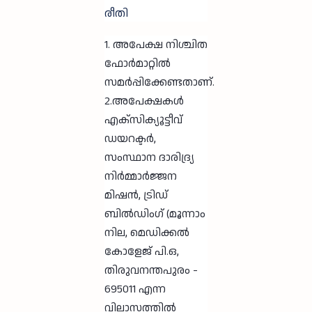
രീതി
1. അപേക്ഷ നിശ്ചിത
ഫോർമാറ്റിൽ
സമർപ്പിക്കേണ്ടതാണ്.
2.അപേക്ഷകൾ
എക്സിക്യൂട്ടീവ്
ഡയറക്ടർ,
സംസ്ഥാന ദാരിദ്ര്യ
നിർമ്മാർജ്ജന
മിഷൻ, ട്രിഡ്
ബിൽഡിംഗ് (മൂന്നാം
നില, മെഡിക്കൽ
കോളേജ് പി.ഒ,
തിരുവനന്തപുരം -
695011 എന്ന
വിലാസത്തിൽ