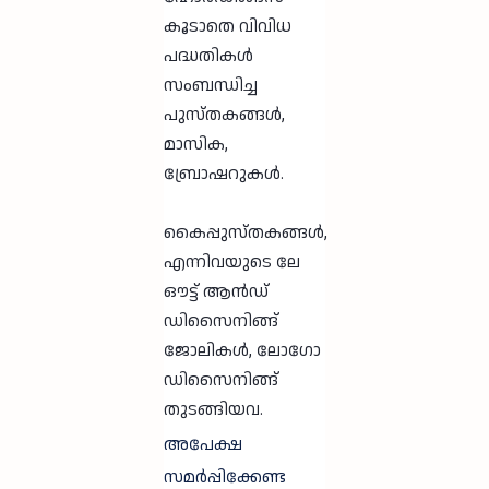
കൂടാതെ വിവിധ
പദ്ധതികൾ
സംബന്ധിച്ച
പുസ്തകങ്ങൾ,
മാസിക,
ബ്രോഷറുകൾ.
കൈപ്പുസ്തകങ്ങൾ,
എന്നിവയുടെ ലേ
ഔട്ട് ആൻഡ്
ഡിസൈനിങ്ങ്
ജോലികൾ, ലോഗോ
ഡിസൈനിങ്ങ്
തുടങ്ങിയവ.
അപേക്ഷ
സമർപ്പിക്കേണ്ട