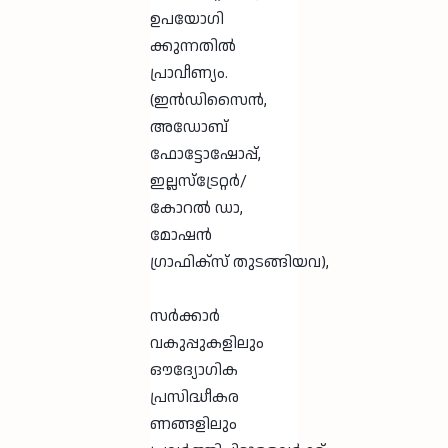
ഉപയോഗി
ക്കുന്നതിൽ
പ്രാവീണ്യം.
(ഇൻഡിസൈൻ,
അഡോബ്
ഫോട്ടോഷോപ്പ്,
ഇല്ലസ്ട്രേറ്റർ/
കോറൽ ഡാ,
മോഷൻ
ഗ്രാഫിക്സ് തുടങ്ങിയവ),
സർക്കാർ
വകുപ്പുകളിലും
ഔദ്യോഗിക
പ്രസിദ്ധീകര
ണങ്ങളിലും