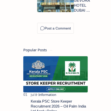
GEVORA
HIRING
HOTEL
IN
DUBAI IS
QATAR
HIRING
NOW
Popular Posts
Kerala PSC Store Keeper
Recruitment 2026 – Oil Palm India