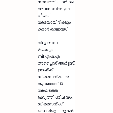
സാമ്പത്തിക വർഷം
അവസാനിക്കുന്ന
തീയതി
വരെയായിരിക്കും
കരാർ കാലാവധി
വിദ്യാഭ്യാസ
യോഗ്യത :
ബി.എഫ്.എ
അപ്ലൈഡ് ആർട്ട്സ്,
ഗ്രാഫിക്
ഡിസൈനിംഗിൽ
കുറഞ്ഞത് 10
വർഷത്തെ
പ്രവൃത്തിപരിച യം.
ഡിസൈനിംഗ്
സോഫ്റ്റ്വെയറുകൾ