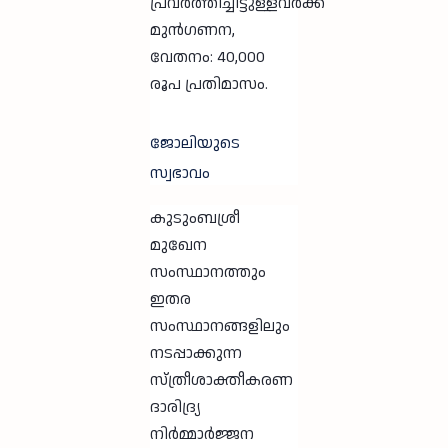
പ്രവർത്തിച്ചിട്ടുള്ളവർക്ക്
മുൻഗണന,
വേതനം: 40,000
രൂപ പ്രതിമാസം.
ജോലിയുടെ
സ്വഭാവം
കുടുംബശ്രീ
മുഖേന
സംസ്ഥാനത്തും
ഇതര
സംസ്ഥാനങ്ങളിലും
നടപ്പാക്കുന്ന
സ്ത്രീശാക്തീകരണ
ദാരിദ്ര്യ
നിർമ്മാർജ്ജന