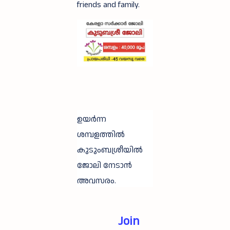
friends and family.
ഉയർന്ന
ശമ്പളത്തിൽ
കുടുംബശ്രീയിൽ
ജോലി നേടാൻ
അവസരം.
Join