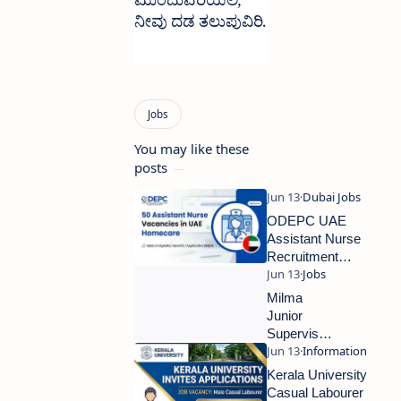
ಮುಂದುವರಿಯಲಿ, 
ನೀವು ದಡ ತಲುಪುವಿರಿ.
You may like these
posts
ODEPC UAE
Assistant Nurse
Recruitment
2026 – Free
Recruitment for
Milma
50 Vacancies
Junior
Supervisor
Recruitment
2026 –
Kerala University
Walk-In
Casual Labourer