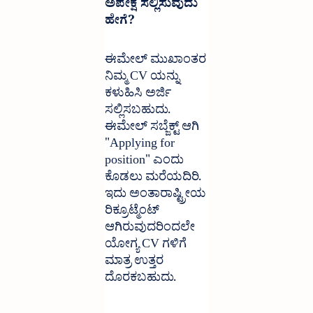
ಅಪೇಕ್ಷೆ ಸಲ್ಲಿಸುವುದು 
ಹೇಗೆ?
ಈಮೇಲ್ ಮುಖಾಂತರ 
ನಿಮ್ಮ CV ಯನ್ನು 
ಕಳುಹಿಸಿ ಅರ್ಜಿ 
ಸಲ್ಲಿಸಬಹುದು. 
ಈಮೇಲ್ ಸಬ್ಜೆಕ್ಟ್ ಆಗಿ 
"Applying for 
position" ಎಂದು 
ಕೊಡಲು ಮರೆಯದಿರಿ. 
ಇದು ಅಂತಾರಾಷ್ಟ್ರೀಯ 
ರಿಕ್ರೂಟ್ಮೆಂಟ್ 
ಆಗಿರುವುದರಿಂದಲೇ 
ಯೋಗ್ಯ CV ಗಳಿಗೆ 
ಮಾತ್ರ ಉತ್ತರ 
ದೊರಕಬಹುದು.