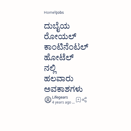
Home
Jobs
ದುಬೈಯ
ರೋಯಲ್
ಕಾಂಟಿನೆಂಟಲ್
ಹೋಟೆಲ್
ನಲ್ಲಿ
ಹಲವಾರು
ಅವಕಾಶಗಳು
4 years ago
1